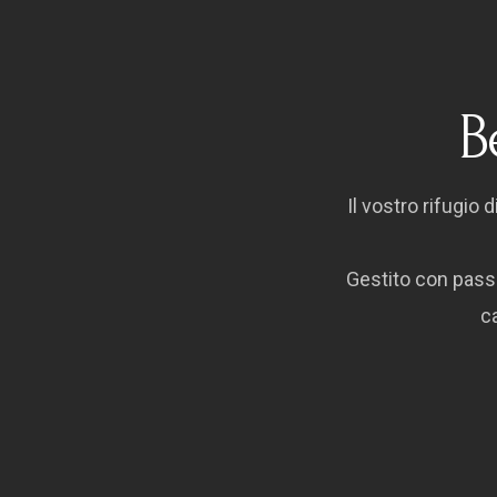
B
Il vostro rifugio 
Gestito con passi
ca