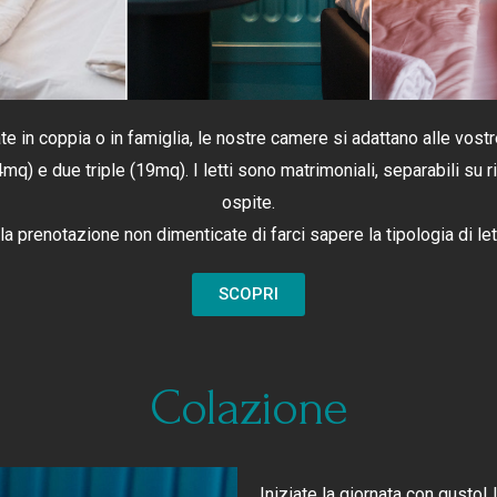
te in coppia o in famiglia, le nostre camere si adattano alle vost
) e due triple (19mq). I letti sono matrimoniali, separabili su ri
ospite.
 prenotazione non dimenticate di farci sapere la tipologia di let
SCOPRI
Colazione
Iniziate la giornata con gusto! L