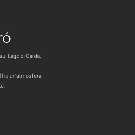
ró
 sul Lago di Garda,
offre un’atmosfera
tà.