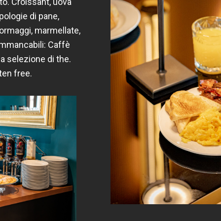
to.
Croissant, uova
pologie di pane,
formaggi, marmellate,
mmancabili: Caffè
 selezione di the.
ten free.