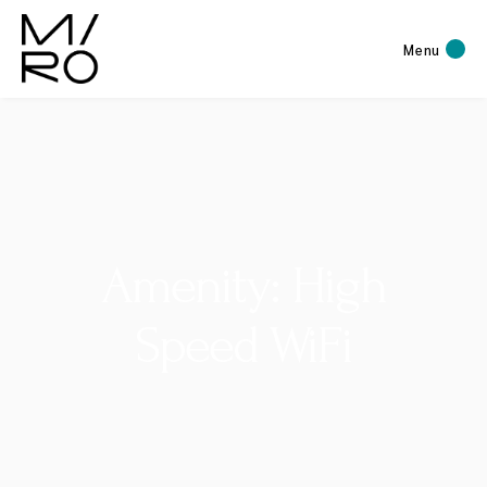
Menu
Amenity: High
Speed WiFi